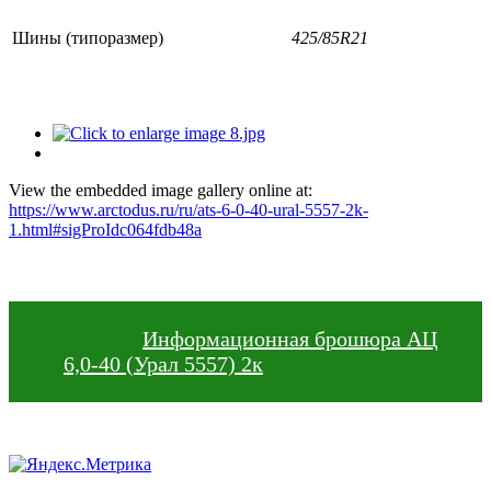
Шины (типоразмер)
425/85R21
View the embedded image gallery online at:
https://www.arctodus.ru/ru/ats-6-0-40-ural-5557-2k-
1.html#sigProIdc064fdb48a
Информационная брошюра АЦ
6,0-40 (Урал 5557) 2к