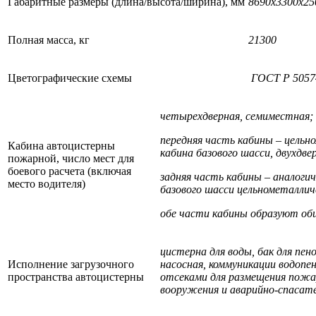
Габаритные размеры (длина/высота/ширина), мм
8690х3300х25
Полная масса, кг
21300
Цветографические схемы
ГОСТ Р 5057
четырехдверная, семиместная;
передняя часть кабины – цель
Кабина автоцистерны
кабина базового шасси, двухдве
пожарной, число мест для
боевого расчета (включая
задняя часть кабины – аналог
место водителя)
базового шасси цельнометалличе
обе части кабины образуют об
цистерна для воды, бак для пен
Исполнение загрузочного
насосная, коммуникации водопен
пространства автоцистерны
отсеками для размещения
пожа
вооружения и аварийно-спасате